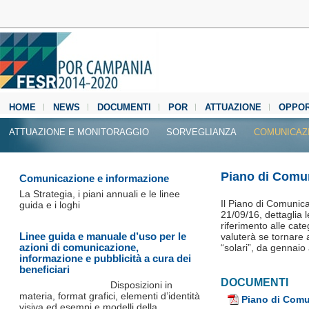
HOME
NEWS
DOCUMENTI
POR
ATTUAZIONE
OPPOR
MEDIA CENTER
ATTUAZIONE E MONITORAGGIO
SORVEGLIANZA
COMUNICAZ
Piano di Comun
Comunicazione e informazione
La Strategia, i piani annuali e le linee
Il Piano di Comunic
guida e i loghi
21/09/16,
dettaglia 
riferimento alle cat
Linee guida e manuale d’uso per le
valuterà se tornare 
azioni di comunicazione,
“solari”, da gennai
informazione e pubblicità a cura dei
beneficiari
DOCUMENTI
Disposizioni in
materia, format grafici, elementi d’identità
Piano di Comu
visiva ed esempi e modelli della