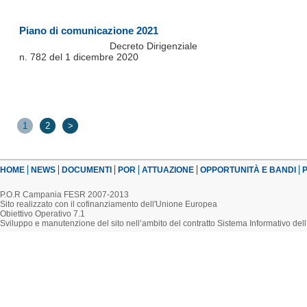
Piano di comunicazione 2021
Decreto Dirigenziale
n. 782 del 1 dicembre 2020
1
2
>
HOME
NEWS
DOCUMENTI
POR
ATTUAZIONE
OPPORTUNITÀ E BANDI
P
P.O.R Campania FESR 2007-2013
Sito realizzato con il cofinanziamento dell'Unione Europea
Obiettivo Operativo 7.1
Sviluppo e manutenzione del sito nell’ambito del contratto Sistema Informativo d