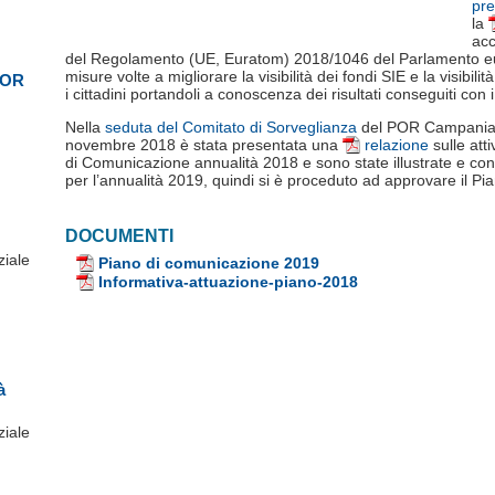
pr
la
acc
del Regolamento (UE, Euratom) 2018/1046 del Parlamento eu
misure volte a migliorare la visibilità dei fondi SIE e la visibil
POR
i cittadini portandoli a conoscenza dei risultati conseguiti con 
Nella
seduta del Comitato di Sorveglianza
del POR Campania F
novembre 2018 è stata presentata una
relazione
sulle att
di Comunicazione annualità 2018 e sono state illustrate e con
per l’annualità 2019, quindi si è proceduto ad approvare il Pi
DOCUMENTI
ziale
Piano di comunicazione 2019
Informativa-attuazione-piano-2018
à
ziale