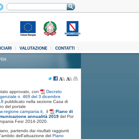
ICIARI
VALUTAZIONE
CONTATTI
PRA
stato approvato, con
Decreto
igenziale n. 469 del 3 dicembre
18
pubblicato nella sezione Casa di
ro del portale
.regione.campania.it
, il
Piano di
municazione annualità 2019
del Por
mpania Fesr 2014-2020.
Piano, partendo dai risultati raggiunti
l'ambito dell'attuazione del
Piano