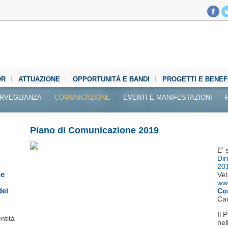
OR
ATTUAZIONE
OPPORTUNITÀ E BANDI
PROGETTI E BENEF
RVEGLIANZA
COMUNICAZIONE
EVENTI E MANIFESTAZIONI
Piano di Comunicazione 2019
E' 
Dir
20
le
Vet
www
dei
Co
Ca
Il 
ntità
nel