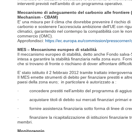
interventi previsti nell'ambito di un programma operativo.
Meccanismo di adeguamento del carbonio alle frontiere
Mechanism - CBAM)
E' una misura per il clima che dovrebbe prevenire il rischio di 
carbonio e sostenere l'accresciuta ambizione dell'UE con rig
climatici, garantendo nel contempo la compatibilità con le n
commercio (OMC).
Approfondisci:
https://ec.europa.eu/commission/presscorner/
MES – Meccanismo europeo di stabilità
Il meccanismo europeo di stabilità, detto anche Fondo salva-Sta
intesa a garantire la stabilità finanziaria nella zona euro. For
che si trovano di fronte o rischiano di dover affrontare difficolt
E’ stato istituito il 2 febbraio 2012 tramite trattato intergovern
Il MES emette strumenti di debito per finanziare prestiti e altr
paesi della zona euro; in particolare è autorizzato a :
·
concedere prestiti nell’ambito del programma di agg
·
acquistare titoli di debito sui mercati finanziari primari 
·
fornire assistenza finanziaria sotto forma di linee di cre
·
finanziare la ricapitalizzazione di istituzioni finanziarie t
membri.
Monitoraggio