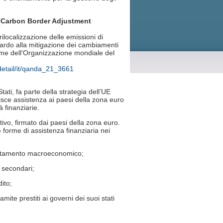
 (Carbon Border Adjustment
rilocalizzazione delle emissioni di
uardo alla mitigazione dei cambiamenti
orme dell'Organizzazione mondiale del
detail/it/qanda_21_3661
ti, fa parte della strategia dell’UE
nisce assistenza ai paesi della zona euro
à finanziarie.
ativo, firmato dai paesi della zona euro.
e forme di assistenza finanziaria nei
iustamento macroeconomico;
e secondari;
dito;
ramite prestiti ai governi dei suoi stati