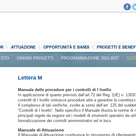
OR
ATTUAZIONE
OPPORTUNITÀ E BANDI
PROGETTI E BENEF
ESTO
GRANDI PROGETTI
PROGRAMMAZIONE 2021-2027
GLO
Lettera M
Manuale delle procedure per i controlli di I livello
In applicazione di quanto previsto dall’art.72 del Reg. (UE) n. 1303/
controlli di I livello istituisce procedure atte a garantire la correttez
Il complesso di tali verifiche, svolte ai sensi dell’art. 125 del sud
“Controlli di I livello”. Nello specifico il Manuale illustra le norme di 
principali regole da seguire ed i modelli di strumenti operativi da uti
formalizzazione dei controlli amministrativi ed in loco.
Manuale di Attuazione
Il Manuale di Attuazione costituisce lo strumento di riferiment