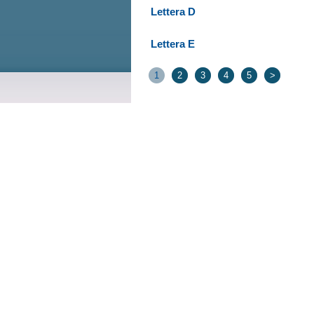
Lettera D
Lettera E
1
2
3
4
5
>