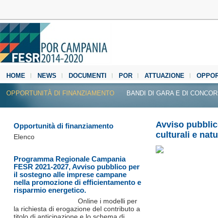
HOME
NEWS
DOCUMENTI
POR
ATTUAZIONE
OPPOR
MEDIA CENTER
OPPORTUNITÀ DI FINANZIAMENTO
BANDI DI GARA E DI CONCO
Avviso pubblico
Opportunità di finanziamento
culturali e nat
Elenco
Programma Regionale Campania
FESR 2021-2027, Avviso pubblico per
il sostegno alle imprese campane
nella promozione di efficientamento e
risparmio energetico.
Online i modelli per
la richiesta di erogazione del contributo a
titolo di anticipazione e lo schema di