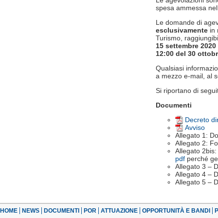
Le agevolazioni son
spesa ammessa nel
Le domande di agev
esclusivamente
in 
Turismo, raggiungibi
15 settembre 2020 
12:00 del 30 ottob
Qualsiasi informazio
a mezzo e-mail, al s
Si riportano di seguit
Documenti
Decreto di
Avviso
Allegato 1: D
Allegato 2: Fo
Allegato 2bis:
pdf
perché gen
Allegato 3 – D
Allegato 4 – D
Allegato 5 – D
HOME
NEWS
DOCUMENTI
POR
ATTUAZIONE
OPPORTUNITÀ E BANDI
P