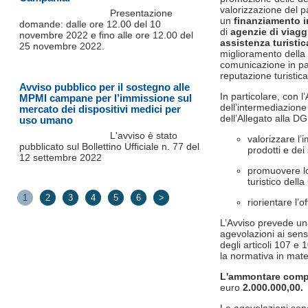
valorizzazione del p
Presentazione
un
finanziamento i
domande: dalle ore 12.00 del 10
di
agenzie di viagg
novembre 2022 e fino alle ore 12.00 del
assistenza turistic
25 novembre 2022.
miglioramento della 
comunicazione in par
reputazione turistic
Avviso pubblico per il sostegno alle
In particolare, con l
MPMI campane per l’immissione sul
dell’intermediazione
mercato dei dispositivi medici per
dell’Allegato alla DG
uso umano
L'avviso è stato
valorizzare l’
pubblicato sul Bollettino Ufficiale n. 77 del
prodotti e dei s
12 settembre 2022
promuovere lo
turistico dell
1
2
3
4
5
6
>
riorientare l’o
L’Avviso prevede una
agevolazioni ai sens
degli articoli 107 e
la normativa in mate
L'ammontare comp
euro
2.000.000,00
.