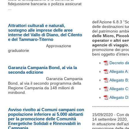
fidejussione bancaria o polizza assicurat
...
dell’Azione 6.8.3 “So
Attrattori culturali e naturali,
delle destinazioni 
sostegno alle imprese delle aree
del patrimonio ambi
interne del Vallo di Diano, del Cilento
delle
Micro, Picco
e del Tammaro-Titerno
operator
e
altri se
agenzie di viaggio
Approvazione
promozione dei prodo
graduatorie
beni oggetto d'inter
Decreto di
Garanzia Campania Bond, al via la
Allegato A:
seconda edizione
Garanzia Campania
Allegato B
Bond, al via il secondo programma della
Regione Campania da 148 milioni di
Allegato C
minibond.
Allegato D
-------------------------
Avviso rivolto ai Comuni campani con
popolazione inferiore ai 5.000 abitanti
15/09/2020 - Con de
per la promozione delle Comunità
14 settembre 2020, l
Energetiche Solidali e Rinnovabili in
in attuazione dell’az
Campania.
promozione delle de