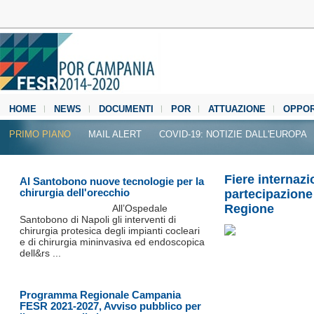
HOME
NEWS
DOCUMENTI
POR
ATTUAZIONE
OPPOR
MEDIA CENTER
PRIMO PIANO
MAIL ALERT
COVID-19: NOTIZIE DALL'EUROPA
Fiere internazi
Al Santobono nuove tecnologie per la
chirurgia dell'orecchio
partecipazione 
Regione
All’Ospedale
Santobono di Napoli gli interventi di
chirurgia protesica degli impianti cocleari
e di chirurgia mininvasiva ed endoscopica
dell&rs ...
Programma Regionale Campania
FESR 2021-2027, Avviso pubblico per