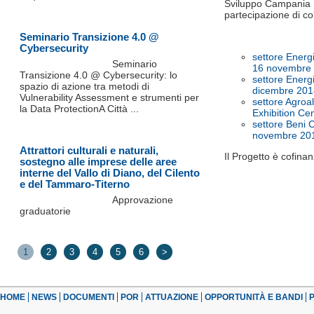
Sviluppo Campania Sp
partecipazione di co
Seminario Transizione 4.0 @
Cybersecurity
settore Energ
Seminario
16 novembre 
Transizione 4.0 @ Cybersecurity: lo
settore Energ
spazio di azione tra metodi di
dicembre 2018
Vulnerability Assessment e strumenti per
settore Agroa
la Data ProtectionA Città ...
Exhibition Ce
settore Beni C
novembre 201
Attrattori culturali e naturali,
Il Progetto è cofina
sostegno alle imprese delle aree
interne del Vallo di Diano, del Cilento
e del Tammaro-Titerno
Approvazione
graduatorie
1
2
3
4
5
6
>
HOME
NEWS
DOCUMENTI
POR
ATTUAZIONE
OPPORTUNITÀ E BANDI
P