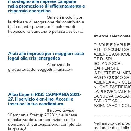
il sostegno alle imprese campane
nella promozione di efficientamento e
risparmio energetico.
Online i modelli per
la richiesta di erogazione del contributo a
titolo di anticipazione e lo schema di
fidejussione bancaria o polizza assicurat
...
Aziende selezionate
O SOLE E NAPULE
F.LLI D'ACUNZI SR
Aiuti alle imprese per i maggiori costi
AZIENDE AGRICOL
legati alla crisi energetica
F.P.D. SRL
SOLANIA SCRL
Approvata la
CAFFEN SRL
graduatoria dei soggetti finanziabili
INDUSTRIE ALIMEN
PASTA CUOMO SR
AZIENDA AGRICOL
NUOVO PASTIFICIO
LA PROVENZALE 
Albo Esperti RIS3 CAMPANIA 2021-
LA NUOVA CASEAR
27. Il servizio è on-line. Accedi e
SAPURE' SRL
inserisci la tua candidatura.
AZIENDA AGRICOL
Il nuovo avviso
-------------------------
“Campania Startup 2023” vive la fase
conclusiva della presentazione delle
Nell'ambito del prog
domande di partecipazione, completata
regionale di cui alla
la quale,& ...