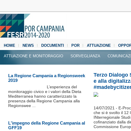
HOME
NEWS
DOCUMENTI
POR
ATTUAZIONE
OPPOR
MEDIA CENTER
ATTUAZIONE E MONITORAGGIO
SORVEGLIANZA
COMUNICAZ
Terzo Dialogo 
La Regione Campania a Regionsweek
2019
e alla digitali
#madebycitize
L’esperienza del
monitoraggio civico e i valori della Dieta
Mediterranea hanno caratterizzato la
presenza della Regione Campania alla
Regionswee ...
14/07/2021 -
E-Proc
che si è svolto il 
INterregionale Stud
cofinanziato dalla d
L'impegno della Regione Campania al
Commissione Europ
GFF19