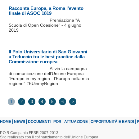
Racconta Europa, a Roma l’evento
finale di ASOC 1819
Premiazione "A
Scuola di Open Coesione" - 4 giugno
2019
Il Polo Universitario di San Giovanni
a Teduccio tra le best practice dalla
Commissione europea
Al via la campagna
di comunicazione dell’Unione Europea
“Europe in my region - l’Europa nella mia
regione” #EUinmyRegion
1
2
3
4
5
6
>
HOME
NEWS
DOCUMENTI
POR
ATTUAZIONE
OPPORTUNITÀ E BANDI
P
P.O.R Campania FESR 2007-2013
Sito realizzato con il cofinanziamento dell'Unione Europea