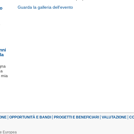
Guarda la galleria dell'evento
to
o
nni
la
gna
ea
a mia
ONE
OPPORTUNITÀ E BANDI
PROGETTI E BENEFICIARI
VALUTAZIONE
CO
one Europea