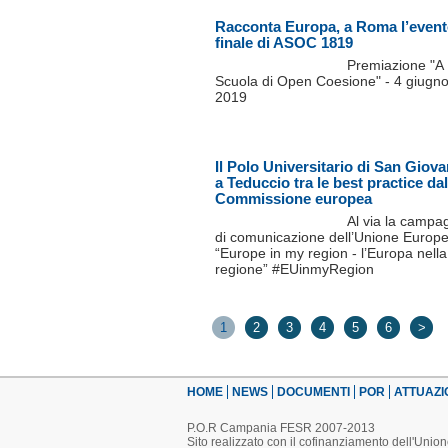
Racconta Europa, a Roma l’even
finale di ASOC 1819
Premiazione "A
Scuola di Open Coesione" - 4 giugn
2019
Il Polo Universitario di San Giova
a Teduccio tra le best practice dal
Commissione europea
Al via la campa
di comunicazione dell’Unione Europ
“Europe in my region - l’Europa nell
regione” #EUinmyRegion
1
2
3
4
5
6
>
HOME
NEWS
DOCUMENTI
POR
ATTUAZI
P.O.R Campania FESR 2007-2013
Sito realizzato con il cofinanziamento dell'Uni