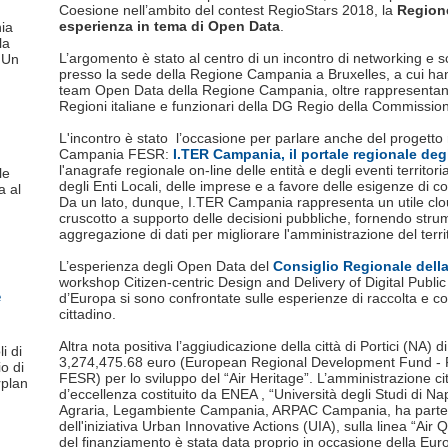
Coesione nell’ambito del contest RegioStars 2018, la
Region
esperienza in tema di Open Data
.
ia
la
L’argomento è stato al centro di un incontro di networking e s
. Un
presso la sede della Regione Campania a Bruxelles, a cui ha
team Open Data della Regione Campania, oltre rappresentanti 
Regioni italiane e funzionari della DG Regio della Commissi
L'incontro è stato l’occasione per parlare anche del progetto
Campania FESR:
I.TER Campania, il portale regionale de
l'anagrafe regionale on-line delle entità e degli eventi territoria
le
degli Enti Locali, delle imprese e a favore delle esigenze di c
a al
Da un lato, dunque, I.TER Campania rappresenta un utile clou
cruscotto a supporto delle decisioni pubbliche, fornendo strumen
aggregazione di dati per migliorare l'amministrazione del territ
L’esperienza degli Open Data del
Consiglio Regionale del
workshop Citizen-centric Design and Delivery of Digital Public 
e
d’Europa si sono confrontate sulle esperienze di raccolta e con
cittadino.
Altra nota positiva l’aggiudicazione della città di Portici (NA
i di
3,274,475.68 euro (European Regional Development Fund - 
o di
FESR) per lo sviluppo del “Air Heritage”. L’amministrazione cit
rplan
d’eccellenza costituito da ENEA , “Università degli Studi di Nap
Agraria, Legambiente Campania, ARPAC Campania, ha partec
dell'iniziativa Urban Innovative Actions (UIA), sulla linea “Air 
del finanziamento è stata data proprio in occasione della Eu