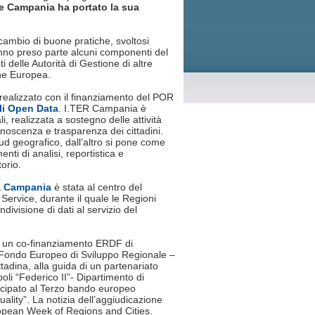
e Campania ha portato la sua
cambio di buone pratiche, svoltosi
nno preso parte alcuni componenti del
delle Autorità di Gestione di altre
one Europea.
 realizzato con il finanziamento del POR
gli Open Data
. I.TER Campania è
li, realizzata a sostegno delle attività
onoscenza e trasparenza dei cittadini.
d geografico, dall’altro si pone come
ti di analisi, reportistica e
orio.
la Campania
è stata al centro del
Service, durante il quale le Regioni
divisione di dati al servizio del
) di un co-finanziamento ERDF di
Fondo Europeo di Sviluppo Regionale –
tadina, alla guida di un partenariato
oli “Federico II”- Dipartimento di
ipato al Terzo bando europeo
Quality”. La notizia dell’aggiudicazione
ropean Week of Regions and Cities.