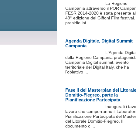
La Regione
Campania attraverso il POR Campan
FESR 2014-2020 è stata presente al
49° edizione del Giffoni Film festival
presidio inf ...
Agenda Digitale, Digital Summit
Campania
L'Agenda Digita
della Regione Campania protagonist
Campania Digital summit, evento
territoriale del Digital Italy, che ha
l’obiettivo ...
Fase II del Masterplan del Litoral
Domitio-Flegreo, parte la
Pianificazione Partecipata
Inaugurati i tavol
lavoro che comporranno il Laboratori
Pianificazione Partecipata del Maste
del Litorale Domitio-Flegreo. Il
documento c ...