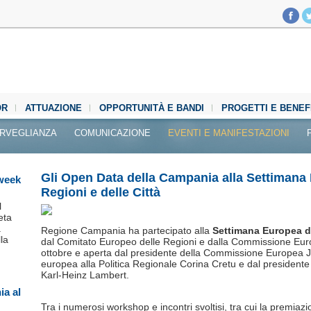
OR
ATTUAZIONE
OPPORTUNITÀ E BANDI
PROGETTI E BENEF
RVEGLIANZA
COMUNICAZIONE
EVENTI E MANIFESTAZIONI
Gli Open Data della Campania alla Settimana
week
Regioni e delle Città
l
eta
a
Regione Campania ha partecipato alla
Settimana Europea de
la
dal Comitato Europeo delle Regioni e dalla Commissione Europe
ottobre e aperta dal presidente della Commissione Europea 
europea alla Politica Regionale Corina Cretu e dal president
Karl-Heinz Lambert.
a al
Tra i numerosi workshop e incontri svoltisi, tra cui la premiazion